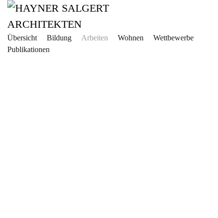
Zum Hauptinhalt springen
Übersicht
Bildung
Arbeiten
Wohnen
Wettbewerbe
Publikationen
Gemeinschaftlic
Ort
Bürgewald
Wettbewerb
Kultur-
und
Veranstaltungsbauten
Stadtteilzentrum