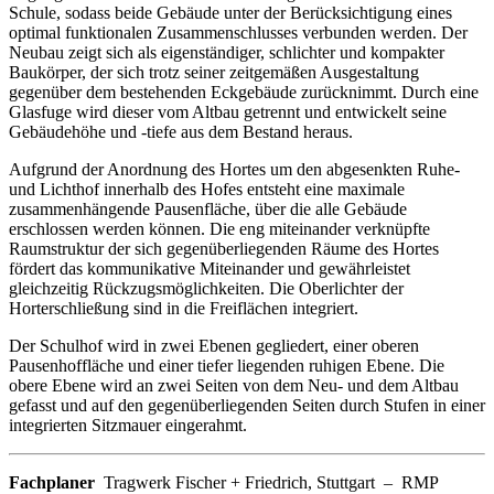
Schule, sodass beide Gebäude unter der Berücksichtigung eines
optimal funktionalen Zusammenschlusses verbunden werden. Der
Neubau zeigt sich als eigenständiger, schlichter und kompakter
Baukörper, der sich trotz seiner zeitgemäßen Ausgestaltung
gegenüber dem bestehenden Eckgebäude zurücknimmt. Durch eine
Glasfuge wird dieser vom Altbau getrennt und entwickelt seine
Gebäudehöhe und -tiefe aus dem Bestand heraus.
Aufgrund der Anordnung des Hortes um den abgesenkten Ruhe-
und Lichthof innerhalb des Hofes entsteht eine maximale
zusammenhängende Pausenfläche, über die alle Gebäude
erschlossen werden können. Die eng miteinander verknüpfte
Raumstruktur der sich gegenüberliegenden Räume des Hortes
fördert das kommunikative Miteinander und gewährleistet
gleichzeitig Rückzugsmöglichkeiten. Die Oberlichter der
Horterschließung sind in die Freiflächen integriert.
Der Schulhof wird in zwei Ebenen gegliedert, einer oberen
Pausenhoffläche und einer tiefer liegenden ruhigen Ebene. Die
obere Ebene wird an zwei Seiten von dem Neu- und dem Altbau
gefasst und auf den gegenüberliegenden Seiten durch Stufen in einer
integrierten Sitzmauer eingerahmt.
Fachplaner
Tragwerk Fischer + Friedrich, Stuttgart
–
RMP