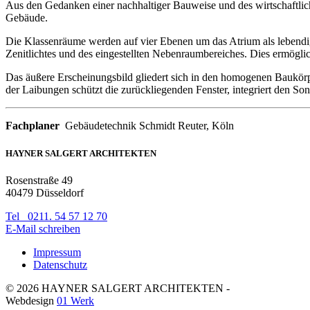
Aus den Gedanken einer nachhaltiger Bauweise und des wirtschaftliche
Gebäude.
Die Klassenräume werden auf vier Ebenen um das Atrium als lebendige
Zenitlichtes und des eingestellten Nebenraumbereiches. Dies ermöglic
Das äußere Erscheinungsbild gliedert sich in den homogenen Baukörp
der Laibungen schützt die zurückliegenden Fenster, integriert den S
Fachplaner
Gebäudetechnik Schmidt Reuter, Köln
HAYNER SALGERT ARCHITEKTEN
Rosenstraße 49
40479 Düsseldorf
Tel 0211. 54 57 12 70
E-Mail schreiben
Impressum
Datenschutz
©
2026
HAYNER SALGERT ARCHITEKTEN -
Webdesign
01 Werk